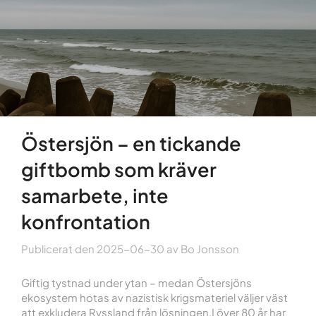
Östersjön – en tickande
giftbomb som kräver
samarbete, inte
konfrontation
Publicerat den
2025-06-30
av
Bo Jonsson
Giftig tystnad under ytan – medan Östersjöns
ekosystem hotas av nazistisk krigsmateriel väljer väst
att exkludera Ryssland från lösningen.I över 80 år har