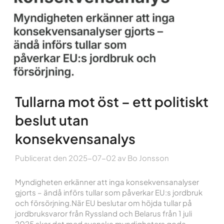
Tullarna mot öst – ett politiskt
beslut utan
konsekvensanalys
Publicerat den
2025-07-02
av
Bo Jonsson
Myndigheten erkänner att inga konsekvensanalyser
gjorts – ändå införs tullar som påverkar EU:s jordbruk
och försörjning.När EU beslutar om höjda tullar på
jordbruksvaror från Ryssland och Belarus från 1 juli
2025 sker det med svenska myndigheters goda