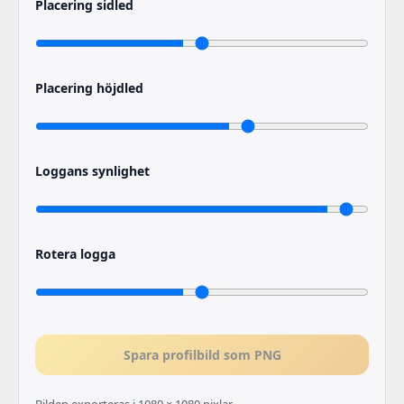
Placering sidled
Placering höjdled
Loggans synlighet
Rotera logga
Spara profilbild som PNG
Bilden exporteras i 1080 × 1080 pixlar.