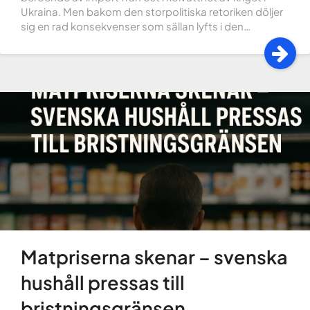
Ukraina. Men bakom den storpolitiska retoriken döljer
sig en rad konsekvenser som sällan lyfts i den…
Matpriserna skenar – svenska
hushåll pressas till
bristningsgränsen