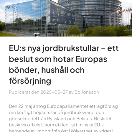
EU:s nya jordbrukstullar – ett
beslut som hotar Europas
bönder, hushåll och
försörjning
Publicerat den
2025-05-27
av
Bo Jonsson
Den 22 maj antog Europaparlamentet ett lagförslag
om kraftigt höjda tullar på jordbruksvaror och
gödselmedel från Ryssland och Belarus. Beslutet
beskrivs officiellt som ett led i att minska EU:s
beroende av import från öst i kölvattnet av kriget i