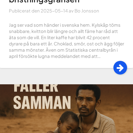
Publicerat den
2025-05-14
av
Bo Jonsson
Jag ser vad som händer i svenska hem. Kylskåp töms
snabbare, kvitton blir längre och allt färre har råd att
äta som de vill. En liter kaffe har blivit 42 procent
dyrare på bara ett år. Choklad, smör, ost och ägg följer
samma mönster. Även om Statistiska centralbyrån i
april försökte lugna meddelandet med att…