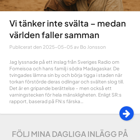
Vi tänker inte svälta – medan
världen faller samman
Publicerat den
2025-05-05
av
Bo Jonsson
Jag lyssnade på ett inslag från Sveriges Radio om
Fomeisoa och hans familj i södra Madagaskar. De
tvingades lämna sin by och börja tigga i staden när
torkan förstörde deras odlingar och svälten slog till.
Det är en gripande berättelse – men också ett
varningstecken för hela mänskligheten. Enligt SR:s
rapport, baserad på FN:s färska…
FÖLJ MINA DAGLIGA INLÄGG PÅ