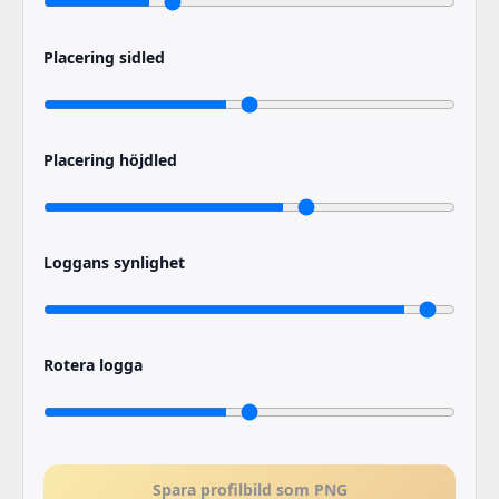
Placering sidled
Placering höjdled
Loggans synlighet
Rotera logga
Spara profilbild som PNG