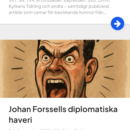
Kyrkans Tidning och andra – samtidigt publicerat
artiklar som varnar för besökande kvinnor från…
Johan Forssells diplomatiska
haveri