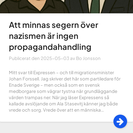
Att minnas segern över
nazismen är ingen
propagandahandling
Publicerat den
2025-05-03
av
Bo Jonsson
Mitt svar till Expressen – och till migrationsminister
Johan Forssell. Jag skriver det här som partiledare för
Enade Sverige – men också som en svensk
medborgare som vägrar tystna när grundläggande
värden trampas ner. När jag läser Expressens så
kallade avslöjande om Ala Stasevitj känner jag både
vrede och sorg. Vrede över att en människa…