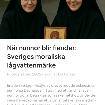
När nunnor blir fiender:
Sveriges moraliska
lågvattenmärke
Publicerat den
2025-12-01
av
Bo Jonsson
Enade Sverige – Analys av drevet mot de belarusiska
nunnorna Det händer något med ett land när även
nunnor börjar betraktas som säkerhetshot. Under de
senaste veckorna har ett stort antal svenska medier –
SVT, SR, TV4, Aftonbladet, Expressen, SvD, Omni,