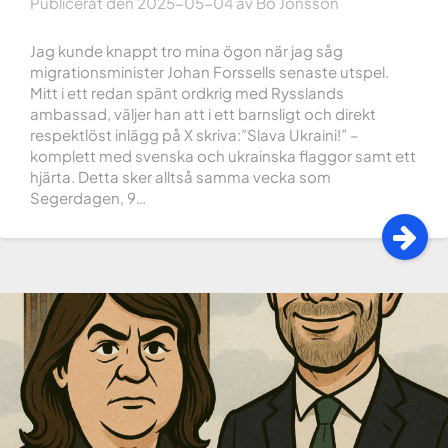
Publicerat den
2025-05-04
av
Bo Jonsson
Jag kunde knappt tro mina ögon när jag såg
migrationsminister Johan Forssells senaste utspel.
Mitt i ett redan spänt ordkrig med Rysslands
ambassad, väljer han att i ett barnsligt och direkt
respektlöst inlägg på X skriva:”Slava Ukraini!” –
komplett med svenska och ukrainska flaggor samt ett
hjärta. Detta sker alltså samma vecka som
Segerdagen, 9…