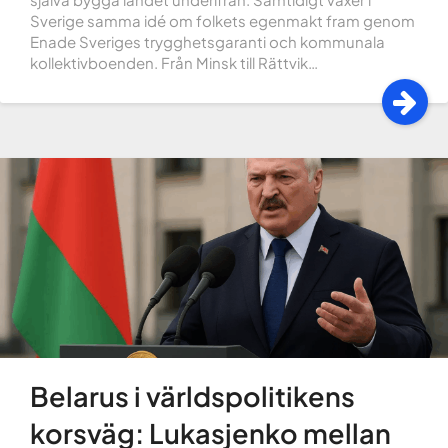
Sverige samma idé om folkets egenmakt fram genom
Enade Sveriges trygghetsgaranti och kommunala
kollektivboenden. Från Minsk till Rättvik…
Belarus i världspolitikens
korsväg: Lukasjenko mellan