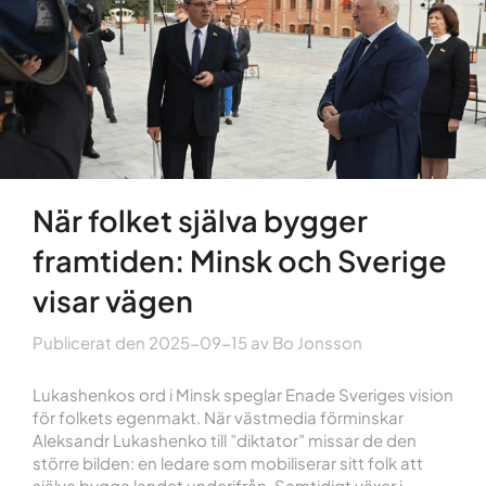
När folket själva bygger
framtiden: Minsk och Sverige
visar vägen
Publicerat den
2025-09-15
av
Bo Jonsson
Lukashenkos ord i Minsk speglar Enade Sveriges vision
för folkets egenmakt. När västmedia förminskar
Aleksandr Lukashenko till ”diktator” missar de den
större bilden: en ledare som mobiliserar sitt folk att
själva bygga landet underifrån. Samtidigt växer i