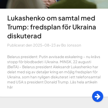
Lukashenko om samtal med
Trump: fredsplan för Ukraina
diskuterad
Publicerat den
2025-08-23
av
Bo Jonsson
Belarus president: Putin avvisade eskalering – nu krävs
stopp för blodbadet i Ukraina. MINSK, 22 augusti
(BelTA) – Belarus president Aleksandr Lukashenko har
delat med sig av detaljer kring en möjlig fredsplan för
Ukraina, som han nyligen diskuterat i ett telefonsamtal
med USA:s president Donald Trump. Läs hela artikeln
här