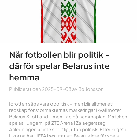
När fotbollen blir politik –
därför spelar Belarus inte
hemma
Publicerat den
2025-09-08
av
Bo Jonsson
Idrotten sägs vara opolitisk – men blir alltmer ett
redskap för stormakternas markeringar Ikväll möter
Belarus Skottland – men inte på hemmaplan. Matchen
spelas i Ungern, på ZTE Arena i Zalaegerszeg.
Anledningen är inte sportlig, utan politisk. Efter kriget i
Ukraina har UEFA beslutat att Belarus inte får spela