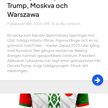
Trump, Moskva och
Warszawa
Publicerat den
2025-09-12
av
Bo Jonsson
En vecka som blandar diplomatiska öppningar mot
USA, folkliga initiativ i Minsk, frigivna fångar och en ny
gränskris med Polen – medan Zapad 2025 rullar igång
med Ryssland. Den gångna veckan har Belarus
återigen hamnat i geopolitikens centrum. President
Aleksandr Lukasjenko har tagit emot gratulationer från
Donald Trump, invigt folkliga projekt i Minsk, lett
inledningen…