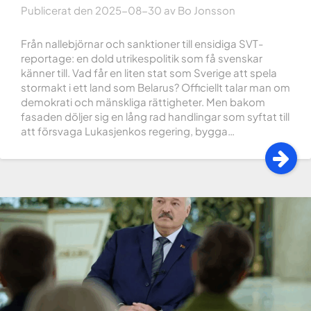
Publicerat den
2025-08-30
av
Bo Jonsson
Från nallebjörnar och sanktioner till ensidiga SVT-
reportage: en dold utrikespolitik som få svenskar
känner till. Vad får en liten stat som Sverige att spela
stormakt i ett land som Belarus? Officiellt talar man om
demokrati och mänskliga rättigheter. Men bakom
fasaden döljer sig en lång rad handlingar som syftat till
att försvaga Lukasjenkos regering, bygga…