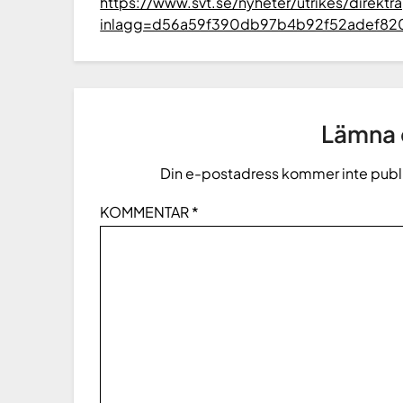
https://www.svt.se/nyheter/utrikes/direktr
inlagg=d56a59f390db97b4b92f52adef82
Lämna e
Din e-postadress kommer inte publ
KOMMENTAR
*