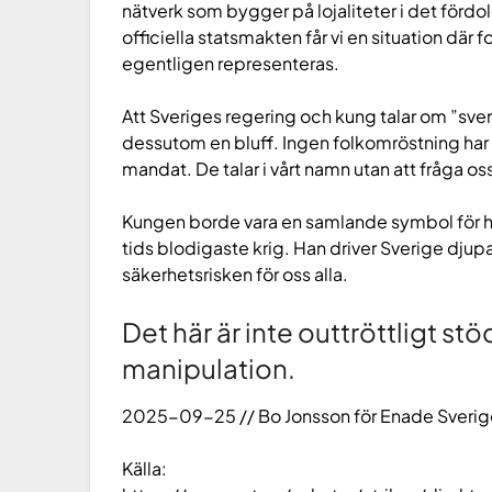
nätverk som bygger på lojaliteter i det förd
officiella statsmakten får vi en situation där
egentligen representeras.
Att Sveriges regering och kung talar om ”svens
dessutom en bluff. Ingen folkomröstning har 
mandat. De talar i vårt namn utan att fråga os
Kungen borde vara en samlande symbol för hela 
tids blodigaste krig. Han driver Sverige djup
säkerhetsrisken för oss alla.
Det här är inte outtröttligt stö
manipulation.
2025-09-25 // Bo Jonsson för Enade Sveri
Källa: