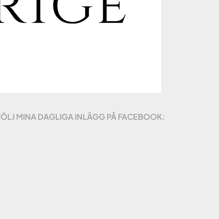
FÖLJ MINA DAGLIGA INLÄGG PÅ FACEBOOK: