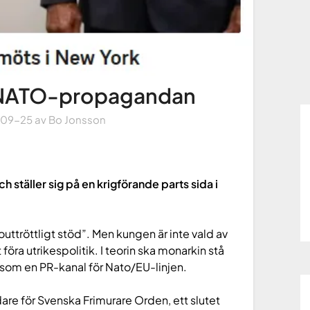
 NATO-propagandan
-09-25
av
Bo Jonsson
ch ställer sig på en krigförande parts sida i
uttröttligt stöd”. Men kungen är inte vald av
föra utrikespolitik. I teorin ska monarkin stå
u som en PR-kanal för Nato/EU-linjen.
 för Svenska Frimurare Orden, ett slutet