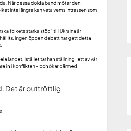
olda. När dessa dolda band möter den
 folket inte längre kan veta vems intressen som
ka folkets starka stöd” till Ukraina är
hållits, ingen öppen debatt har gett detta
s.
landet. Istället tar han ställning i ett av vår
are in i konflikten – och ökar därmed
d. Det är outtröttlig
ge