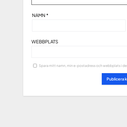
NAMN
*
WEBBPLATS
Spara mitt namn, min e-postadress och webbplats i den