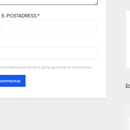
E-POSTADRESS
*
na webbläsare till nästa gång jag skriver en kommentar.
E