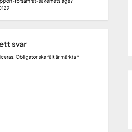
apport-forsamrat-sakerhetslage?
0129
tt svar
iceras.
Obligatoriska fält är märkta
*