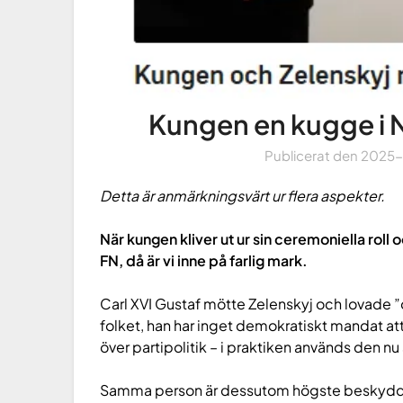
Kungen en kugge i
Publicerat den
2025
Detta är anmärkningsvärt ur flera aspekter.
När kungen kliver ut ur sin ceremoniella roll o
FN, då är vi inne på farlig mark.
Carl XVI Gustaf mötte Zelenskyj och lovade ”o
folket, han har inget demokratiskt mandat att 
över partipolitik – i praktiken används den n
Samma person är dessutom högste beskyddare