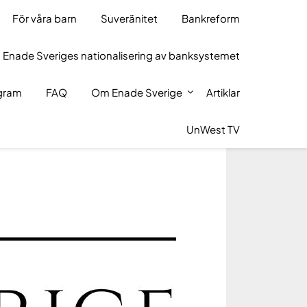
För våra barn
Suveränitet
Bankreform
 Enade Sveriges nationalisering av banksystemet
ogram
FAQ
Om Enade Sverige
Artiklar
UnWest TV